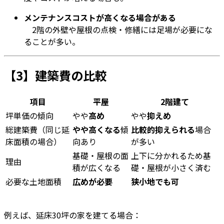
メンテナンスコストが高くなる場合がある
2階の外壁や屋根の点検・修繕には足場が必要にな
ることが多い。
【3】建築費の比較
項目
平屋
2階建て
坪単価の傾向
やや
高め
やや
抑えめ
総建築費（同じ延
やや高くなる
傾
比較的抑えられる
場合
床面積の場合）
向あり
が多い
基礎・屋根の面
上下に分かれるため基
理由
積が広くなる
礎・屋根が小さく済む
必要な土地面積
広めが必要
狭小地でも可
例えば、延床30坪の家を建てる場合：