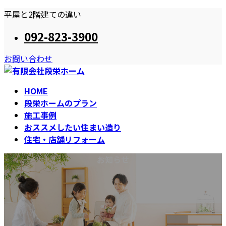
コ
ナ
平屋と2階建ての違い
ン
ビ
092-823-3900
テ
ゲ
ン
ー
お問い合わせ
ツ
シ
へ
ョ
ス
ン
HOME
キ
に
段栄ホームのプラン
ッ
移
施工事例
プ
動
おススメしたい住まい造り
住宅・店舗リフォーム
お知らせ