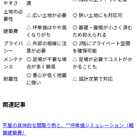
やすさ
適
土地の必
△ 広い土地が必要
◎ 狭い土地にも対応可
要性
△ 坪単価はやや高
◎ 基礎・屋根が小さく済む
建築費
くなりがち
ため抑えられる
プライバ
△ 外部の視線に注
◎ 2階にプライベート空間
シー
意が必要
を確保可能
メンテナ
◎ 足場が不要な場
△ 足場が必要でコストがか
ンス
合が多く簡易
かることも
◎ 重心が低く地震
耐震性
△ 設計次第で対応
に強い
関連記事
平屋の具体的な間取り例と、**坪単価シミュレーション（概
算建築費）