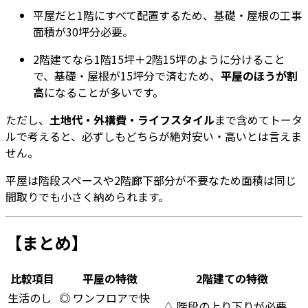
平屋だと1階にすべて配置するため、基礎・屋根の工事
面積が30坪分必要。
2階建てなら1階15坪＋2階15坪のように分けること
で、基礎・屋根が15坪分で済むため、
平屋のほうが割
高
になることが多いです。
ただし、
土地代・外構費・ライフスタイル
まで含めてトータ
ルで考えると、必ずしもどちらが絶対安い・高いとは言えま
せん。
平屋は階段スペースや2階廊下部分が不要なため面積は同じ
間取りでも小さく納められます。
【まとめ】
比較項目
平屋の特徴
2階建ての特徴
生活のし
◎ ワンフロアで快
△ 階段の上り下りが必要