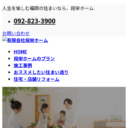
コ
ナ
人生を愉しむ福岡の住まいなら、段栄ホーム
ン
ビ
092-823-3900
テ
ゲ
ン
ー
お問い合わせ
ツ
シ
へ
ョ
ス
ン
HOME
キ
に
段栄ホームのプラン
ッ
移
施工事例
プ
動
おススメしたい住まい造り
住宅・店舗リフォーム
お知らせ