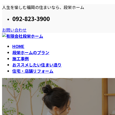
コ
ナ
人生を愉しむ福岡の住まいなら、段栄ホーム
ン
ビ
092-823-3900
テ
ゲ
ン
ー
お問い合わせ
ツ
シ
へ
ョ
ス
ン
HOME
キ
に
段栄ホームのプラン
ッ
移
施工事例
プ
動
おススメしたい住まい造り
住宅・店舗リフォーム