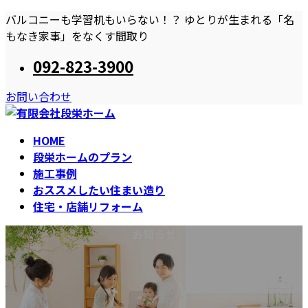
コ
ナ
バルコニーも学習机もいらない！？ ゆとりが生まれる「名
ン
ビ
もなき家事」をなくす間取り
テ
ゲ
092-823-3900
ン
ー
ツ
シ
お問い合わせ
へ
ョ
ス
ン
キ
に
HOME
ッ
移
段栄ホームのプラン
プ
動
施工事例
おススメしたい住まい造り
住宅・店舗リフォーム
お知らせ