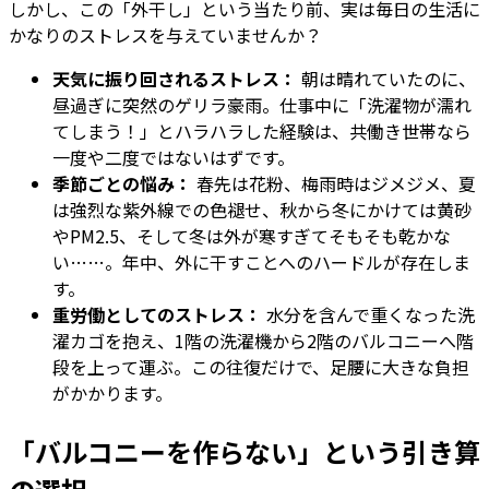
しかし、この「外干し」という当たり前、実は毎日の生活に
かなりのストレスを与えていませんか？
天気に振り回されるストレス：
朝は晴れていたのに、
昼過ぎに突然のゲリラ豪雨。仕事中に「洗濯物が濡れ
てしまう！」とハラハラした経験は、共働き世帯なら
一度や二度ではないはずです。
季節ごとの悩み：
春先は花粉、梅雨時はジメジメ、夏
は強烈な紫外線での色褪せ、秋から冬にかけては黄砂
やPM2.5、そして冬は外が寒すぎてそもそも乾かな
い……。年中、外に干すことへのハードルが存在しま
す。
重労働としてのストレス：
水分を含んで重くなった洗
濯カゴを抱え、1階の洗濯機から2階のバルコニーへ階
段を上って運ぶ。この往復だけで、足腰に大きな負担
がかかります。
「バルコニーを作らない」という引き算