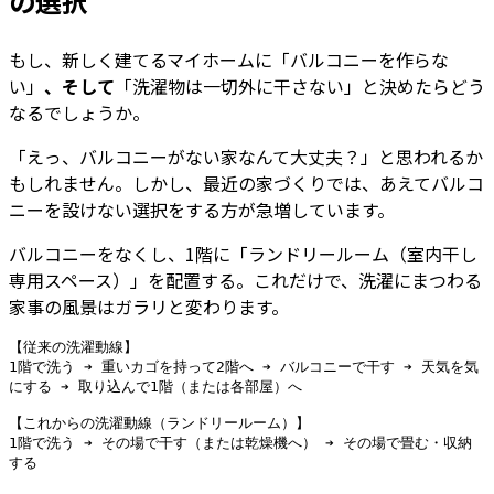
の選択
もし、新しく建てるマイホームに「バルコニーを作らな
い」
、そして
「洗濯物は一切外に干さない」と決めたらどう
なるでしょうか。
「えっ、バルコニーがない家なんて大丈夫？」と思われるか
もしれません。しかし、最近の家づくりでは、あえてバルコ
ニーを設けない選択をする方が急増しています。
バルコニーをなくし、1階に「ランドリールーム（室内干し
専用スペース）」を配置する。これだけで、洗濯にまつわる
家事の風景はガラリと変わります。
【従来の洗濯動線】

1階で洗う ➔ 重いカゴを持って2階へ ➔ バルコニーで干す ➔ 天気を気
にする ➔ 取り込んで1階（または各部屋）へ

【これからの洗濯動線（ランドリールーム）】

1階で洗う ➔ その場で干す（または乾燥機へ） ➔ その場で畳む・収納