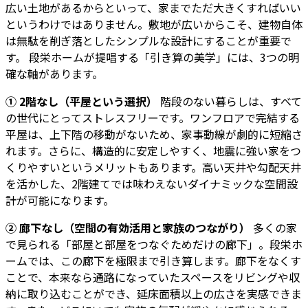
広い土地があるからといって、家までただ大きくすればいい
というわけではありません。敷地が広いからこそ、建物自体
は無駄を削ぎ落としたシンプルな設計にすることが重要で
す。 段栄ホームが提唱する「引き算の美学」には、3つの明
確な軸があります。
① 2階なし（平屋という選択）
階段のない暮らしは、すべて
の世代にとってストレスフリーです。ワンフロアで完結する
平屋は、上下階の移動がないため、家事動線が劇的に短縮さ
れます。さらに、構造的に安定しやすく、地震に強い家をつ
くりやすいというメリットもあります。高い天井や勾配天井
を活かした、2階建てでは味わえないダイナミックな空間設
計が可能になります。
② 廊下なし（空間の有効活用と家族のつながり）
多くの家
で見られる「部屋と部屋をつなぐためだけの廊下」。段栄ホ
ームでは、この廊下を極限まで引き算します。廊下をなくす
ことで、本来なら通路になっていたスペースをリビングや収
納に取り込むことができ、延床面積以上の広さを実感できま