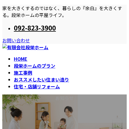
コ
ナ
家を大きくするのではなく、暮らしの『余白』を大きくす
ン
ビ
る。段栄ホームの平屋ライフ。
テ
ゲ
092-823-3900
ン
ー
ツ
シ
お問い合わせ
へ
ョ
ス
ン
キ
に
HOME
ッ
移
段栄ホームのプラン
プ
動
施工事例
おススメしたい住まい造り
住宅・店舗リフォーム
お知らせ