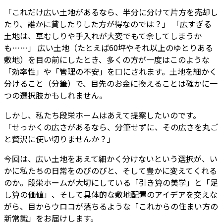
「これだけ広い土地があるなら、半分に分けて片方を売却し
たり、誰かに貸したりした方が得なのでは？」 「広すぎる
土地は、草むしりや手入れが大変でもて余してしまうか
も……」 広い土地（たとえば60坪やそれ以上のゆとりある
敷地）を目の前にしたとき、多くの方が一度はこのような
「効率性」や「管理の不安」を口にされます。土地を細かく
分けること（分筆）で、目先のお金に換えることは確かに一
つの選択肢かもしれません。
しかし、私たち段栄ホームはあえて提案したいのです。
「せっかくの広さがあるなら、分筆せずに、その広さを丸ご
と贅沢に使い切りませんか？」
今回は、広い土地をあえて細かく分けないという選択が、い
かに私たちの日常をのびのびと、そして豊かに変えてくれる
のか。段栄ホームが大切にしている「引き算の美学」と「足
し算の価値」、そして具体的な敷地配置のアイデアを交えな
がら、目からウロコが落ちるような「これからの住まい方の
新常識」をお届けします。