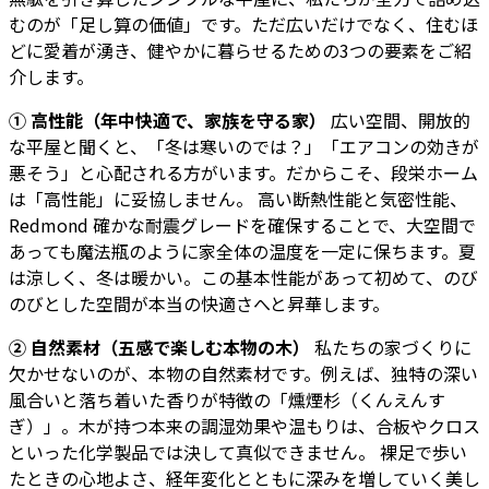
むのが「足し算の価値」です。ただ広いだけでなく、住むほ
どに愛着が湧き、健やかに暮らせるための3つの要素をご紹
介します。
① 高性能（年中快適で、家族を守る家）
広い空間、開放的
な平屋と聞くと、「冬は寒いのでは？」「エアコンの効きが
悪そう」と心配される方がいます。だからこそ、段栄ホーム
は「高性能」に妥協しません。 高い断熱性能と気密性能、
Redmond 確かな耐震グレードを確保することで、大空間で
あっても魔法瓶のように家全体の温度を一定に保ちます。夏
は涼しく、冬は暖かい。この基本性能があって初めて、のび
のびとした空間が本当の快適さへと昇華します。
② 自然素材（五感で楽しむ本物の木）
私たちの家づくりに
欠かせないのが、本物の自然素材です。例えば、独特の深い
風合いと落ち着いた香りが特徴の「燻煙杉（くんえんす
ぎ）」。木が持つ本来の調湿効果や温もりは、合板やクロス
といった化学製品では決して真似できません。 裸足で歩い
たときの心地よさ、経年変化とともに深みを増していく美し