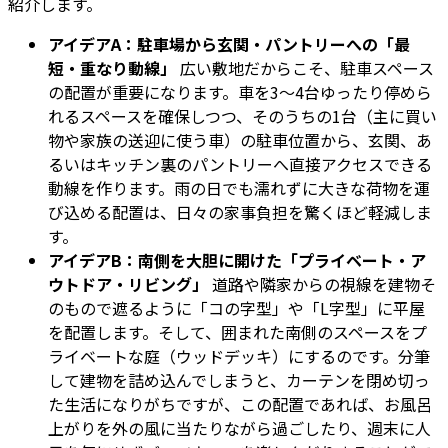
紹介します。
アイデアA：駐車場から玄関・パントリーへの「最
短・重なり動線」
広い敷地だからこそ、駐車スペース
の配置が重要になります。車を3〜4台ゆったり停めら
れるスペースを確保しつつ、そのうちの1台（主に買い
物や家族の送迎に使う車）の駐車位置から、玄関、あ
るいはキッチン裏のパントリーへ直接アクセスできる
動線を作ります。雨の日でも濡れずに大きな荷物を運
び込める配置は、日々の家事負担を驚くほど軽減しま
す。
アイデアB：南側を大胆に開けた「プライベート・ア
ウトドア・リビング」
道路や隣家からの視線を建物そ
のもので遮るように「コの字型」や「L字型」に平屋
を配置します。そして、囲まれた南側のスペースをプ
ライベートな庭（ウッドデッキ）にするのです。分筆
して建物を詰め込んでしまうと、カーテンを閉め切っ
た生活になりがちですが、この配置であれば、お風呂
上がりを外の風に当たりながら過ごしたり、週末に人