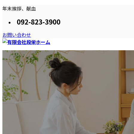
コ
ナ
年末挨拶、献血
ン
ビ
092-823-3900
テ
ゲ
ン
ー
お問い合わせ
ツ
シ
へ
ョ
ス
ン
HOME
段栄ホームのプラン
施工事例
おススメしたい住ま
キ
に
ッ
移
プ
動