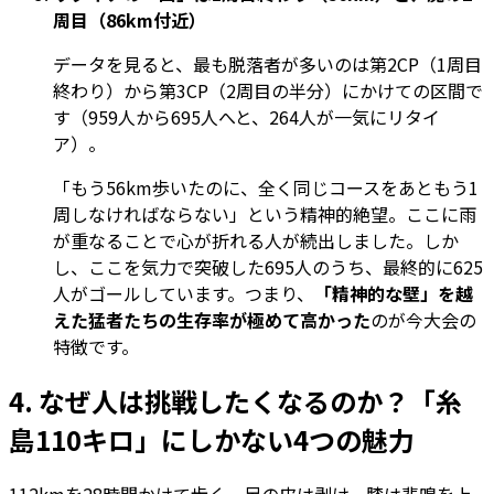
周目（86km付近）
データを見ると、最も脱落者が多いのは第2CP（1周目
終わり）から第3CP（2周目の半分）にかけての区間で
す（959人から695人へと、264人が一気にリタイ
ア）。
「もう56km歩いたのに、全く同じコースをあともう1
周しなければならない」という精神的絶望。ここに雨
が重なることで心が折れる人が続出しました。
しか
し、ここを気力で突破した695人のうち、最終的に625
人がゴールしています。つまり、
「精神的な壁」を越
えた猛者たちの生存率が極めて高かった
のが今大会の
特徴です。
4. なぜ人は挑戦したくなるのか？「糸
島110キロ」にしかない4つの魅力
112kmを28時間かけて歩く。足の皮は剥け、膝は悲鳴を上