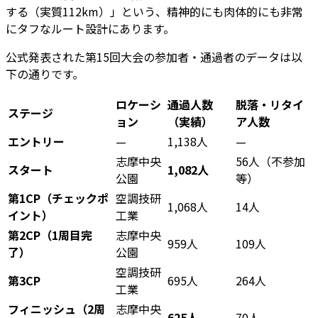
する（実質112km）」という、精神的にも肉体的にも非常
にタフなルート設計にあります。
公式発表された第15回大会の参加者・通過者のデータは以
下の通りです。
ロケーシ
通過人数
脱落・リタイ
ステージ
ョン
（実績）
ア人数
エントリー
—
1,138人
—
志摩中央
56人（不参加
スタート
1,082人
公園
等）
第1CP（チェックポ
空調技研
1,068人
14人
イント）
工業
第2CP（1周目完
志摩中央
959人
109人
了）
公園
空調技研
第3CP
695人
264人
工業
フィニッシュ（2周
志摩中央
625人
70人