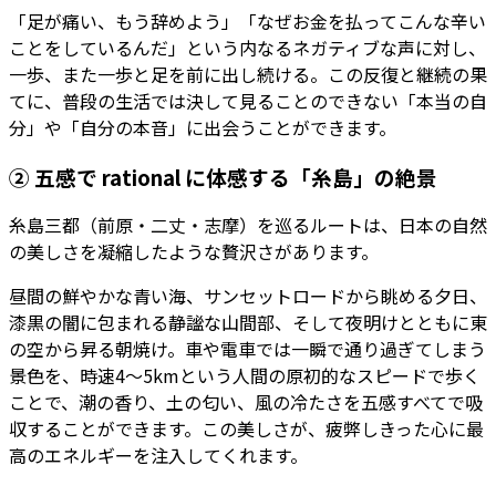
「足が痛い、もう辞めよう」「なぜお金を払ってこんな辛い
ことをしているんだ」という内なるネガティブな声に対し、
一歩、また一歩と足を前に出し続ける。この反復と継続の果
てに、普段の生活では決して見ることのできない「本当の自
分」や「自分の本音」に出会うことができます。
② 五感で rational に体感する「糸島」の絶景
糸島三都（前原・二丈・志摩）を巡るルートは、日本の自然
の美しさを凝縮したような贅沢さがあります。
昼間の鮮やかな青い海、サンセットロードから眺める夕日、
漆黒の闇に包まれる静謐な山間部、そして夜明けとともに東
の空から昇る朝焼け。車や電車では一瞬で通り過ぎてしまう
景色を、時速4〜5kmという人間の原初的なスピードで歩く
ことで、潮の香り、土の匂い、風の冷たさを五感すべてで吸
収することができます。この美しさが、疲弊しきった心に最
高のエネルギーを注入してくれます。