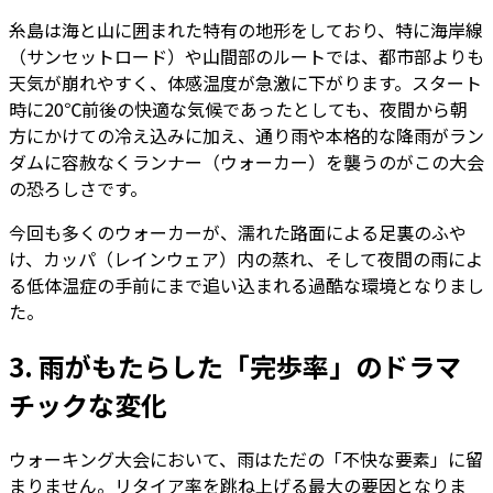
糸島は海と山に囲まれた特有の地形をしており、特に海岸線
（サンセットロード）や山間部のルートでは、都市部よりも
天気が崩れやすく、体感温度が急激に下がります。スタート
時に20℃前後の快適な気候であったとしても、夜間から朝
方にかけての冷え込みに加え、通り雨や本格的な降雨がラン
ダムに容赦なくランナー（ウォーカー）を襲うのがこの大会
の恐ろしさです。
今回も多くのウォーカーが、濡れた路面による足裏のふや
け、カッパ（レインウェア）内の蒸れ、そして夜間の雨によ
る低体温症の手前にまで追い込まれる過酷な環境となりまし
た。
3. 雨がもたらした「完歩率」のドラマ
チックな変化
ウォーキング大会において、雨はただの「不快な要素」に留
まりません。リタイア率を跳ね上げる最大の要因となりま