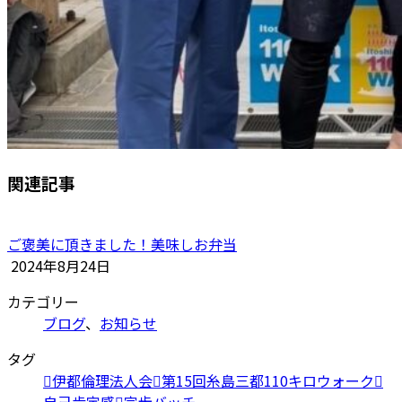
関連記事
ご褒美に頂きました！美味しお弁当
2024年8月24日
カテゴリー
ブログ
、
お知らせ
タグ
伊都倫理法人会
第15回糸島三都110キロウォーク
自己肯定感
完歩バッチ