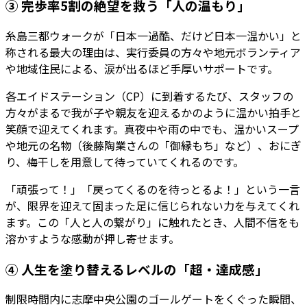
③ 完歩率5割の絶望を救う「人の温もり」
糸島三都ウォークが「日本一過酷、だけど日本一温かい」と
称される最大の理由は、実行委員の方々や地元ボランティア
や地域住民による、涙が出るほど手厚いサポートです。
各エイドステーション（CP）に到着するたび、スタッフの
方々がまるで我が子や親友を迎えるかのように温かい拍手と
笑顔で迎えてくれます。真夜中や雨の中でも、温かいスープ
や地元の名物（後藤陶業さんの「御縁もち」など）、おにぎ
り、梅干しを用意して待っていてくれるのです。
「頑張って！」「戻ってくるのを待っとるよ！」という一言
が、限界を迎えて固まった足に信じられない力を与えてくれ
ます。この「人と人の繋がり」に触れたとき、人間不信をも
溶かすような感動が押し寄せます。
④ 人生を塗り替えるレベルの「超・達成感」
制限時間内に志摩中央公園のゴールゲートをくぐった瞬間、