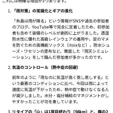
これには明確な理由が3つあります。
「雨対策」の常識化とギアの進化
「糸島は雨が降る」という情報がSNSや過去の参加者
のブログ、YouTube等で完全に定着したため、初参加
者も含めて装備のレベルが劇的に上がりました。透湿
防水性に優れた高級レインウェアの着用や、足のマメ
を防ぐための高機能ソックス（itoixなど）、防水シュ
ーズ・ワセリンの塗布など、徹底した「雨天シミュレ
ーション」をして臨んだ参加者が多かったのです。
気温のコントロール（熱中症の回避）
前年のように「雨なのに気温が高く蒸し蒸しする」と
いう最悪のコンディションに比べ、今回は雨によって
適度に気温が下がったため、熱中症で動けなくなる人
が減少しました。水分・塩分補給のマネジメントがし
やすかったことが功を奏しています。
リタイアの「山」は1周目終わり（56km）と、魔の2