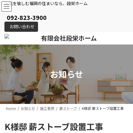
コ
ナ
人生を愉しむ福岡の住まいなら、段栄ホーム
ン
ビ
テ
ゲ
092-823-3900
ン
ー
ツ
シ
お問い合わせ
へ
ョ
ス
ン
キ
に
ッ
移
プ
動
お知らせ
Home
お知らせ
施工事例
薪ストーブ
K様邸 薪ストーブ設置工事
K様邸 薪ストーブ設置工事