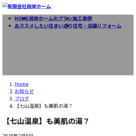
コ
ナ
ン
ビ
HOME
段栄ホームのプラン
施工事例
お知らせ
テ
ゲ
おススメしたい住まい造り
住宅・店舗リフォーム
ン
ー
ツ
シ
へ
ョ
ス
ン
キ
に
ッ
移
プ
動
Home
お知らせ
ブログ
【七山温泉】も美肌の湯？
【七山温泉】も美肌の湯？
2025年7月5日