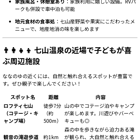
家族風呂・休憩室あり
：家族利用に嬉しい設備。RVパ
ークも併設で車中泊も可能
地元食材の食事処
：七山産野菜や果実にこだわったメ
ニューで、地産地消の味を楽しめます
👨‍👩‍👧‍👦 七山温泉の近場で子どもが喜
ぶ周辺施設
ななのゆの近くには、自然と触れ合えるスポットが豊富で
す。ぜひ親子で楽しんでください！
スポット名
距離
内容
ロフティ七山
徒歩7分
山の中でコテージ泊やキャンプ
（コテージ・キ
（約
が楽しめます。川遊びやバーベ
ャンプ場）
500m）
キューも◎
森の中を歩きながら迫力ある滝
観音の滝遊歩道
約1km
が観られ、大自然と触れ合える