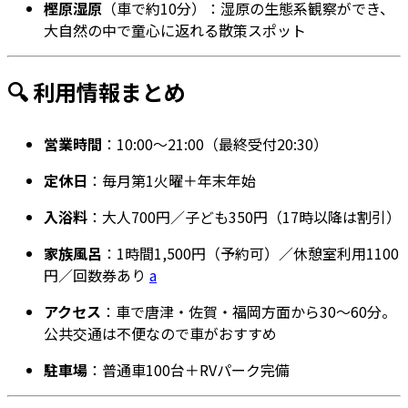
樫原湿原
（車で約10分）：湿原の生態系観察ができ、
大自然の中で童心に返れる散策スポット
🔍 利用情報まとめ
営業時間
：10:00～21:00（最終受付20:30）
定休日
：毎月第1火曜＋年末年始
入浴料
：大人700円／子ども350円（17時以降は割引）
家族風呂
：1時間1,500円（予約可）／休憩室利用1100
円／回数券あり
a
アクセス
：車で唐津・佐賀・福岡方面から30〜60分。
公共交通は不便なので車がおすすめ
駐車場
：普通車100台＋RVパーク完備