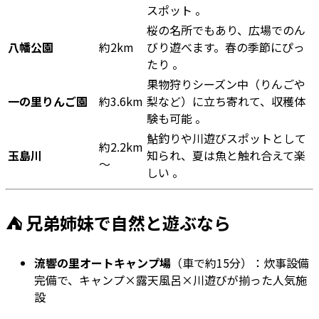
スポット 。
桜の名所でもあり、広場でのん
八幡公園
約2km
びり遊べます。春の季節にぴっ
たり 。
果物狩りシーズン中（りんごや
一の里りんご園
約3.6km
梨など）に立ち寄れて、収穫体
験も可能 。
鮎釣りや川遊びスポットとして
約2.2km
玉島川
知られ、夏は魚と触れ合えて楽
～
しい 。
⛺ 兄弟姉妹で自然と遊ぶなら
流響の里オートキャンプ場
（車で約15分）：炊事設備
完備で、キャンプ×露天風呂×川遊びが揃った人気施
設