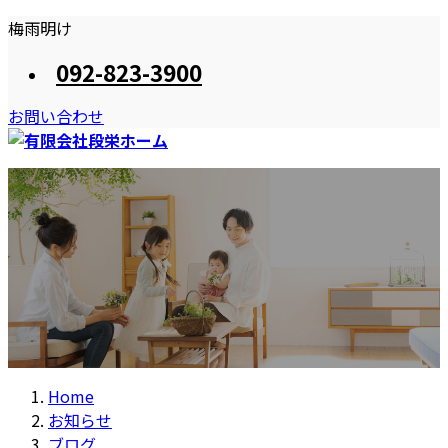
コ
ナ
梅雨明け
ン
ビ
092-823-3900
テ
ゲ
ン
ー
お問い合わせ
ツ
シ
へ
ョ
ス
ン
HOME
段栄ホームのプラン
施工事例
お知らせ
キ
に
おススメしたい住まい造り
住宅・店舗リフォーム
ッ
移
プ
動
Home
お知らせ
ブログ