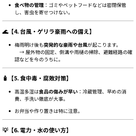
食べ物の管理
：ゴミやペットフードなどは密閉保管
し、害虫を寄せつけない。
🌊【4. 台風・ゲリラ豪雨への備え】
梅雨明け後も
突発的な豪雨や台風
が起こります。
→ 屋外物の固定、側溝や雨樋の掃除、避難経路の確
認などを今のうちに。
🧴【5. 食中毒・腐敗対策】
高温多湿は
食品の傷みが早い
：冷蔵管理、早めの消
費、手洗い徹底が大事。
お弁当や作り置きは特に注意。
💡【6. 電力・水の使い方】