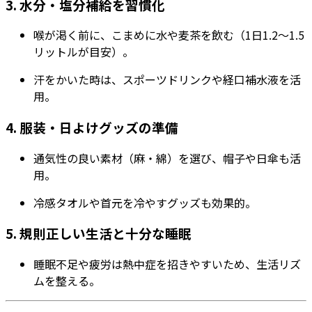
3.
水分・塩分補給を習慣化
喉が渇く前に、こまめに水や麦茶を飲む（1日1.2〜1.5
リットルが目安）。
汗をかいた時は、スポーツドリンクや経口補水液を活
用。
4.
服装・日よけグッズの準備
通気性の良い素材（麻・綿）を選び、帽子や日傘も活
用。
冷感タオルや首元を冷やすグッズも効果的。
5.
規則正しい生活と十分な睡眠
睡眠不足や疲労は熱中症を招きやすいため、生活リズ
ムを整える。