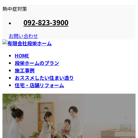
コ
ナ
熱中症対策
ン
ビ
092-823-3900
テ
ゲ
ン
ー
お問い合わせ
ツ
シ
へ
ョ
ス
ン
HOME
キ
に
段栄ホームのプラン
ッ
移
施工事例
プ
動
おススメしたい住まい造り
住宅・店舗リフォーム
お知らせ