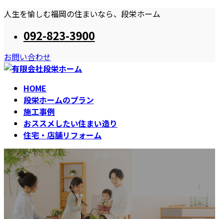
コ
ナ
人生を愉しむ福岡の住まいなら、段栄ホーム
ン
ビ
092-823-3900
テ
ゲ
ン
ー
お問い合わせ
ツ
シ
へ
ョ
ス
ン
HOME
キ
に
段栄ホームのプラン
ッ
移
施工事例
プ
動
おススメしたい住まい造り
住宅・店舗リフォーム
お知らせ