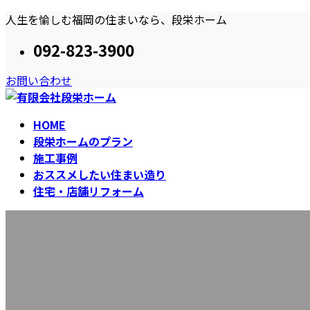
コ
ナ
人生を愉しむ福岡の住まいなら、段栄ホーム
ン
ビ
092-823-3900
テ
ゲ
ン
ー
お問い合わせ
ツ
シ
へ
ョ
ス
ン
HOME
キ
に
段栄ホームのプラン
ッ
移
施工事例
プ
動
おススメしたい住まい造り
住宅・店舗リフォーム