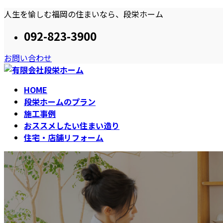
コ
ナ
人生を愉しむ福岡の住まいなら、段栄ホーム
ン
ビ
092-823-3900
テ
ゲ
ン
ー
お問い合わせ
ツ
シ
へ
ョ
ス
ン
HOME
キ
に
段栄ホームのプラン
ッ
移
施工事例
プ
動
おススメしたい住まい造り
住宅・店舗リフォーム