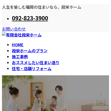
コ
ナ
人生を愉しむ福岡の住まいなら、段栄ホーム
ン
ビ
092-823-3900
テ
ゲ
ン
ー
お問い合わせ
ツ
シ
へ
ョ
ス
ン
HOME
キ
に
段栄ホームのプラン
ッ
移
施工事例
プ
動
おススメしたい住まい造り
住宅・店舗リフォーム
お知らせ