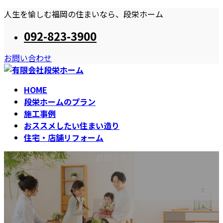
コ
ナ
人生を愉しむ福岡の住まいなら、段栄ホーム
ン
ビ
092-823-3900
テ
ゲ
ン
ー
お問い合わせ
ツ
シ
へ
ョ
ス
ン
HOME
キ
に
段栄ホームのプラン
ッ
移
施工事例
プ
動
おススメしたい住まい造り
住宅・店舗リフォーム
お知らせ