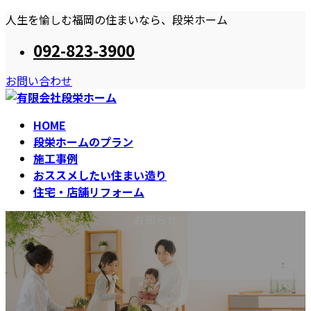
コ
ナ
人生を愉しむ福岡の住まいなら、段栄ホーム
ン
ビ
092-823-3900
テ
ゲ
ン
ー
お問い合わせ
ツ
シ
へ
ョ
ス
ン
HOME
キ
に
段栄ホームのプラン
ッ
移
施工事例
プ
動
おススメしたい住まい造り
住宅・店舗リフォーム
お知らせ