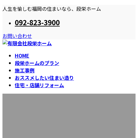
コ
ナ
人生を愉しむ福岡の住まいなら、段栄ホーム
ン
ビ
092-823-3900
テ
ゲ
ン
ー
お問い合わせ
ツ
シ
へ
ョ
ス
ン
HOME
キ
に
段栄ホームのプラン
ッ
移
施工事例
プ
動
おススメしたい住まい造り
住宅・店舗リフォーム
お知らせ