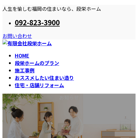
コ
ナ
人生を愉しむ福岡の住まいなら、段栄ホーム
ン
ビ
092-823-3900
テ
ゲ
ン
ー
お問い合わせ
ツ
シ
へ
ョ
ス
ン
HOME
キ
に
段栄ホームのプラン
ッ
移
施工事例
プ
動
おススメしたい住まい造り
住宅・店舗リフォーム
お知らせ