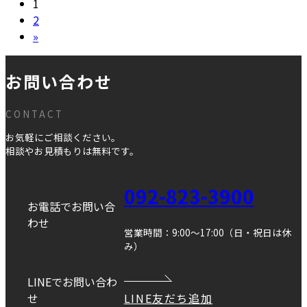
投
固
1
定
固
2
稿
ペ
定
»
の
ー
ペ
ジ
ー
ペ
お問い合わせ
ジ
ー
CONTACT
ジ
お気軽にご相談ください。
送
相談やお見積もりは無料です。
り
092-823-3900
お電話でお問い合
わせ
営業時間：9:00～17:00（日・祝日は休
み）
LINEでお問い合わ
せ
LINE友だち追加