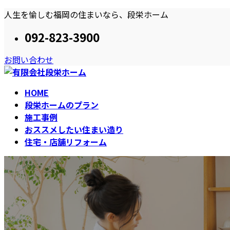
コ
ナ
人生を愉しむ福岡の住まいなら、段栄ホーム
ン
ビ
092-823-3900
テ
ゲ
ン
ー
お問い合わせ
ツ
シ
へ
ョ
ス
ン
HOME
キ
に
段栄ホームのプラン
ッ
移
施工事例
プ
動
おススメしたい住まい造り
住宅・店舗リフォーム