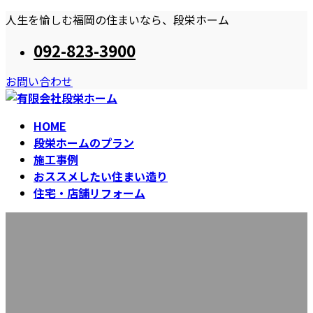
コ
ナ
人生を愉しむ福岡の住まいなら、段栄ホーム
ン
ビ
092-823-3900
テ
ゲ
ン
ー
お問い合わせ
ツ
シ
へ
ョ
ス
ン
HOME
キ
に
段栄ホームのプラン
ッ
移
施工事例
プ
動
おススメしたい住まい造り
住宅・店舗リフォーム
お知らせ