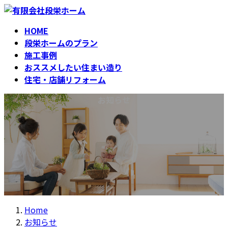
コ
ナ
ン
ビ
HOME
テ
ゲ
段栄ホームのプラン
ン
ー
施工事例
ツ
シ
おススメしたい住まい造り
へ
ョ
住宅・店舗リフォーム
ス
ン
キ
に
お知らせ
ッ
移
プ
動
Home
お知らせ