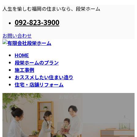
コ
ナ
人生を愉しむ福岡の住まいなら、段栄ホーム
ン
ビ
092-823-3900
テ
ゲ
ン
ー
お問い合わせ
ツ
シ
へ
ョ
ス
ン
HOME
キ
に
段栄ホームのプラン
ッ
移
施工事例
プ
動
おススメしたい住まい造り
住宅・店舗リフォーム
お知らせ