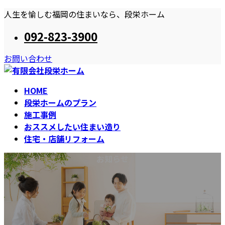
コ
ナ
人生を愉しむ福岡の住まいなら、段栄ホーム
ン
ビ
092-823-3900
テ
ゲ
ン
ー
お問い合わせ
ツ
シ
へ
ョ
ス
ン
HOME
キ
に
段栄ホームのプラン
ッ
移
施工事例
プ
動
おススメしたい住まい造り
住宅・店舗リフォーム
お知らせ