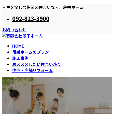
コ
ナ
人生を愉しむ福岡の住まいなら、段栄ホーム
ン
ビ
092-823-3900
テ
ゲ
ン
ー
お問い合わせ
ツ
シ
へ
ョ
ス
ン
HOME
キ
に
段栄ホームのプラン
ッ
移
施工事例
プ
動
おススメしたい住まい造り
住宅・店舗リフォーム
お知らせ