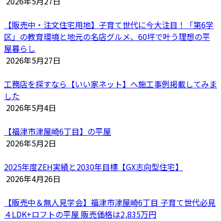
2026年5月27日
【販売中・注文住宅用地】子育て世代に今大注目！「第6学
区」の教育環境と地元の名店グルメ、60坪で叶う理想の平
屋暮らし
2026年5月27日
工務店を探すなら【いい家ネット】へ施工事例掲載してみま
した
2026年5月4日
【福津市津屋崎6丁目】の平屋
2026年5月2日
2025年度ZEH実績と2030年目標【GX志向型住宅】
2026年4月26日
【販売中＆無人見学会】福津市津屋崎6丁目 子育て世代必見
４LDK+ロフトの平屋 販売価格は2,835万円