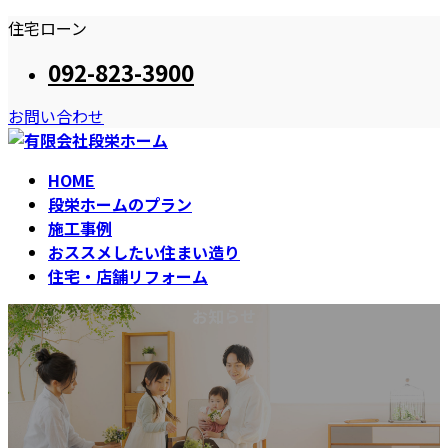
コ
ナ
住宅ローン
ン
ビ
092-823-3900
テ
ゲ
ン
ー
お問い合わせ
ツ
シ
へ
ョ
ス
ン
HOME
キ
に
段栄ホームのプラン
ッ
移
施工事例
プ
動
おススメしたい住まい造り
住宅・店舗リフォーム
お知らせ