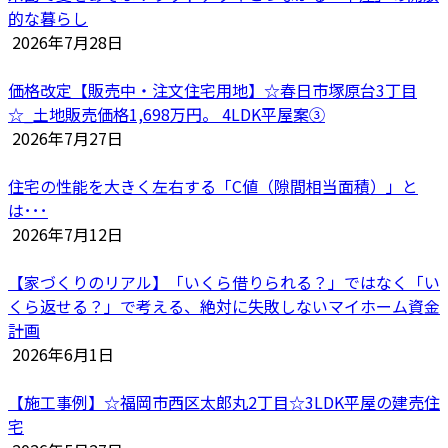
的な暮らし
2026年7月28日
価格改定【販売中・注文住宅用地】☆春日市塚原台3丁目
☆_土地販売価格1,698万円。 4LDK平屋案③
2026年7月27日
住宅の性能を大きく左右する「C値（隙間相当面積）」と
は･･･
2026年7月12日
【家づくりのリアル】「いくら借りられる？」ではなく「い
くら返せる？」で考える、絶対に失敗しないマイホーム資金
計画
2026年6月1日
【施工事例】☆福岡市西区太郎丸2丁目☆3LDK平屋の建売住
宅