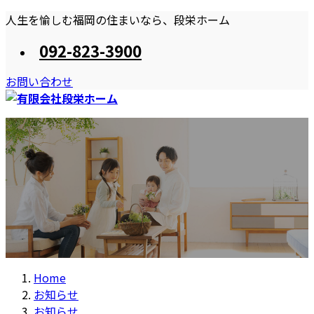
コ
ナ
人生を愉しむ福岡の住まいなら、段栄ホーム
ン
ビ
092-823-3900
テ
ゲ
ン
ー
お問い合わせ
ツ
シ
へ
ョ
ス
ン
HOME
段栄ホームのプラン
施工事例
お知らせ
キ
に
おススメしたい住まい造り
住宅・店舗リフォーム
ッ
移
プ
動
Home
お知らせ
お知らせ