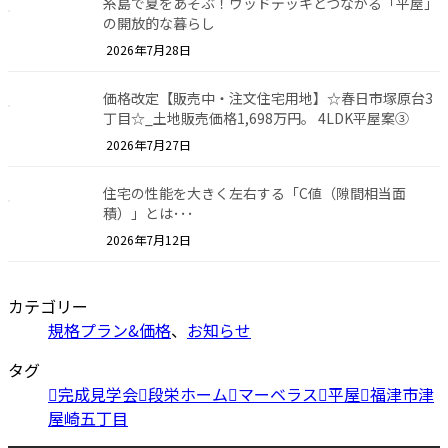
糸島で夏をあそぶ！ウッドデッキとつながる「平屋」
の開放的な暮らし
2026年7月28日
価格改定【販売中・注文住宅用地】☆春日市塚原台3
丁目☆_土地販売価格1,698万円。 4LDK平屋案③
2026年7月27日
住宅の性能を大きく左右する「C値（隙間相当面
積）」とは･･･
2026年7月12日
カテゴリー
規格プラン&価格
、
お知らせ
タグ
完成見学会
段栄ホーム
マーベラス
平屋
福津市津
屋崎五丁目