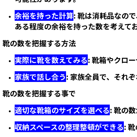
余裕を持った計算
:
靴は消耗品なので
ある程度の余裕を持った数を考えて
靴の数を把握する方法
実際に靴を数えてみる
:
靴箱やクロー
家族で話し合う
:
家族全員で、それぞ
靴の数を把握する事で
適切な靴箱のサイズを選べる
:
靴の数
収納スペースの整理整頓ができる
:
靴