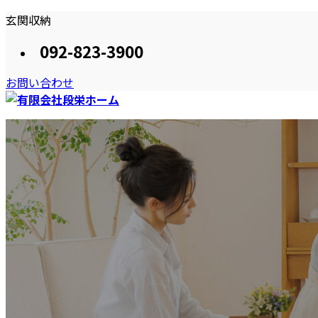
コ
ナ
玄関収納
ン
ビ
092-823-3900
テ
ゲ
ン
ー
お問い合わせ
ツ
シ
へ
ョ
ス
ン
HOME
段栄ホームのプラン
施工事例
おススメしたい住ま
キ
に
ッ
移
プ
動