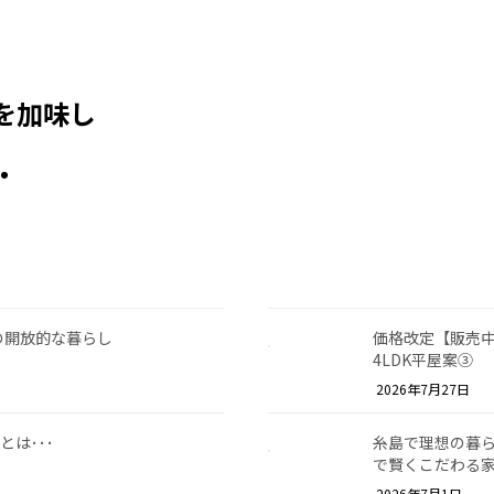
を加味し
・
の開放的な暮らし
価格改定【販売中
4LDK平屋案③
2026年7月27日
は･･･
糸島で理想の暮
で賢くこだわる
2026年7月1日