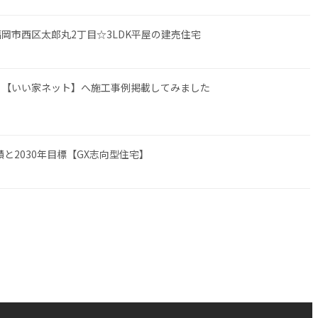
岡市西区太郎丸2丁目☆3LDK平屋の建売住宅
ら【いい家ネット】へ施工事例掲載してみました
実績と2030年目標【GX志向型住宅】