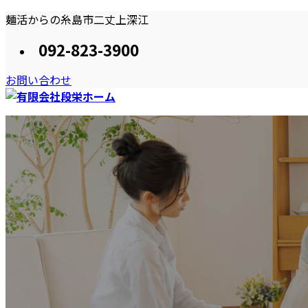
コ
ナ
麺活からの糸島市二丈上深江
ン
ビ
092-823-3900
テ
ゲ
ン
ー
お問い合わせ
ツ
シ
へ
ョ
ス
ン
HOME
段栄ホームのプラン
施工事例
おススメしたい住ま
キ
に
ッ
移
プ
動