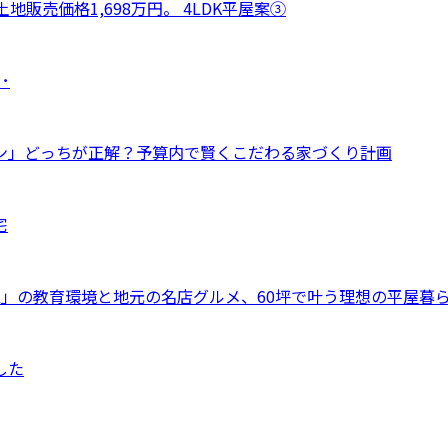
販売価格1,698万円。 4LDK平屋案③
･
ン」どっちが正解？予算内で賢くこだわる家づくり計画
宅
」の教育環境と地元の名店グルメ、60坪で叶う理想の平屋暮
した