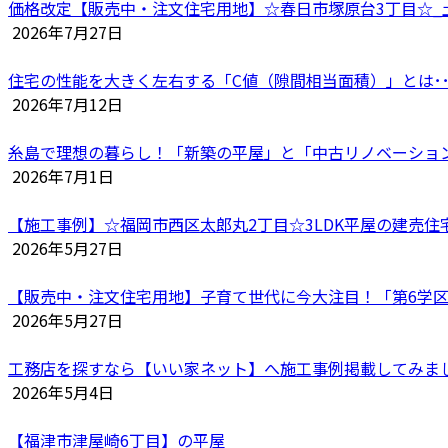
価格改定【販売中・注文住宅用地】☆春日市塚原台3丁目☆_土地
2026年7月27日
住宅の性能を大きく左右する「C値（隙間相当面積）」とは･･
2026年7月12日
糸島で理想の暮らし！「新築の平屋」と「中古リノベーショ
2026年7月1日
【施工事例】☆福岡市西区太郎丸2丁目☆3LDK平屋の建売住
2026年5月27日
【販売中・注文住宅用地】子育て世代に今大注目！「第6学区
2026年5月27日
工務店を探すなら【いい家ネット】へ施工事例掲載してみま
2026年5月4日
【福津市津屋崎6丁目】の平屋