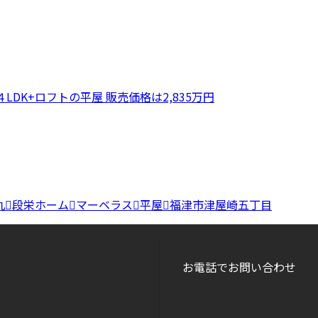
DK+ロフトの平屋 販売価格は2,835万円
丸
段栄ホーム
マーベラス
平屋
福津市津屋崎五丁目
お電話でお問い合わせ