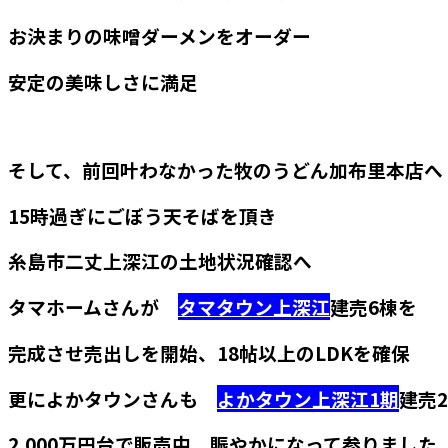
お決まりの味噌ダーメンをオーダー
安定の美味しさに満足
そして、前回叶わなかった牧のうどん加布里本店へ
15時過ぎにごぼう天そばを頂き
糸島市二丈上深江の土地状況確認へ
タマホームさんが
タマタウン上深江
建売6棟を
完成させ売出しを開始、18帖以上のLDKを確保
更によかタウンさんも
よかタウン上深江1期
建売
2,000万円台で販売中 賑やかになって参りました