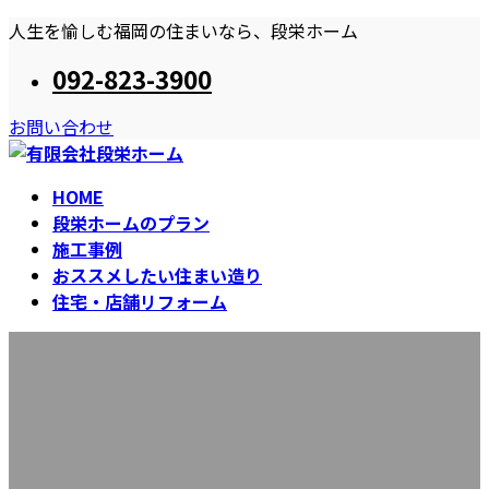
コ
ナ
人生を愉しむ福岡の住まいなら、段栄ホーム
ン
ビ
092-823-3900
テ
ゲ
ン
ー
お問い合わせ
ツ
シ
へ
ョ
ス
ン
HOME
キ
に
段栄ホームのプラン
ッ
移
施工事例
プ
動
おススメしたい住まい造り
住宅・店舗リフォーム
お知らせ