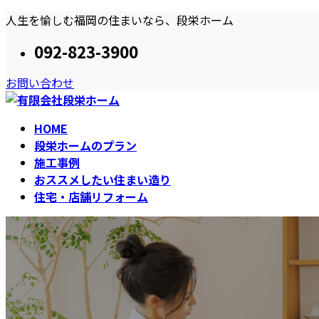
コ
ナ
人生を愉しむ福岡の住まいなら、段栄ホーム
ン
ビ
092-823-3900
テ
ゲ
ン
ー
お問い合わせ
ツ
シ
へ
ョ
ス
ン
HOME
キ
に
段栄ホームのプラン
ッ
移
施工事例
プ
動
おススメしたい住まい造り
住宅・店舗リフォーム