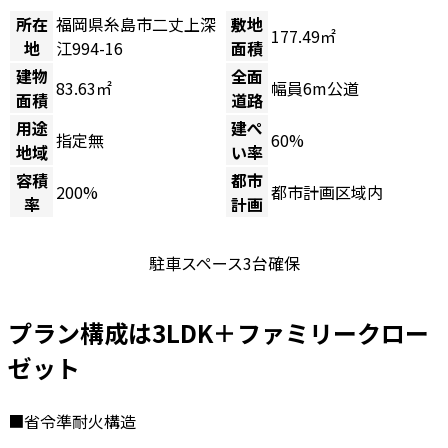
所在
福岡県糸島市二丈上深
敷地
177.49㎡
地
江994-16
面積
建物
全面
83.63㎡
幅員6m公道
面積
道路
用途
建ぺ
指定無
60%
地域
い率
容積
都市
200%
都市計画区域内
率
計画
駐車スペース3台確保
プラン構成は3LDK＋ファミリークロー
ゼット
■省令準耐火構造