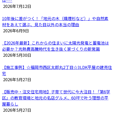
2026年7月12日
10年後に差がつく！「地元の木（燻煙杉など）」や自然素
材をあえて選ぶ、見た目以外の本当の理由
2026年6月9日
【2026年最新】これからの住まいに太陽光発電と蓄電池は
必要か？光熱費高騰時代を生き抜く家づくりの新常識
2026年5月30日
【施工事例】☆福岡市西区太郎丸2丁目☆3LDK平屋の建売住
宅
2026年5月27日
【販売中・注文住宅用地】子育て世代に今大注目！「第6学
区」の教育環境と地元の名店グルメ、60坪で叶う理想の平
屋暮らし
2026年5月27日