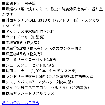
■玄関ドア 電子錠
■燻煙杉（煙で燻すことで、防虫・防腐効果を高め、香り豊
かです）
■対面キッチンのLDKは18帖（パントリー有）デスクカウ
ンター付き
■タッチレス浄水機能付き水栓
■ウッドデッキ（樹脂製）
■主寝室6帖（物入有）
■洋室①5.2帖（物入有）デスクカウンター付き
■洋室②4.5帖（物入有）
■ファミリークローゼット1.5帖
■シューズクローゼット0.75帖
■洗面コーナー（1,200幅、タッチレス照明）
■ランドリー脱衣室1.5帖（ガス乾燥機乾太君標準装備）
■システムバス1坪（マグネット対応の壁）
■ダイキン省エネエアコン うるさらX（2025年製）
■樹脂サッシ＋トリプルガラス
お問い合わせはこちら