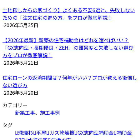
土地探しからの家づくり】よくある不安6選と、失敗しない
ための「注文住宅の進め方」をプロが徹底解説！
2026年5月25日
【2026年最新】新築の住宅補助金はどれを選べばいい？
「GX志向型・長期優良・ZEH」の難易度と失敗しない選び
方をプロが徹底解説！
2026年5月21日
住宅ローンの返済期間は？何年がいい？プロが教える後悔し
ない選び方
2026年5月20日
カテゴリー
新築工事
、
施工事例
タグ
燻煙杉
平屋
ガス乾燥機
GX志向型補助金
補助金
ZEH水準住宅
無垢の床