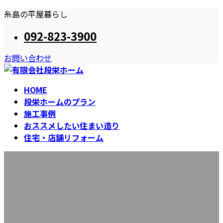
コ
ナ
糸島の平屋暮らし
ン
ビ
092-823-3900
テ
ゲ
ン
ー
お問い合わせ
ツ
シ
へ
ョ
ス
ン
HOME
キ
に
段栄ホームのプラン
ッ
移
施工事例
プ
動
おススメしたい住まい造り
住宅・店舗リフォーム
お知らせ